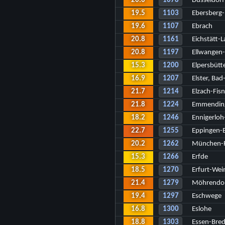
20.0
1078
Düsseldorf
19.5
1103
Ebersberg-
19.6
1107
Ebrach
20.8
1161
Eichstätt-
20.8
1197
Ellwangen-
15.3
1200
Elpersbütte
16.9
1207
Elster, Bad
21.7
1214
Elzach-Fis
21.8
1224
Emmendin
18.2
1246
Ennigerloh
22.7
1255
Eppingen-E
20.2
1262
München-F
15.3
1266
Erfde
18.5
1270
Erfurt-Wei
21.4
1279
Möhrendor
19.4
1297
Eschwege
16.8
1300
Eslohe
18.8
1303
Essen-Bre