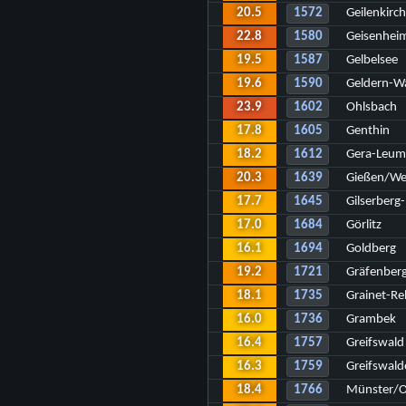
20.5
1572
Geilenkirc
22.8
1580
Geisenhei
19.5
1587
Gelbelsee
19.6
1590
Geldern-W
23.9
1602
Ohlsbach
17.8
1605
Genthin
18.2
1612
Gera-Leum
20.3
1639
Gießen/We
17.7
1645
Gilserberg
17.0
1684
Görlitz
16.1
1694
Goldberg
19.2
1721
Gräfenber
18.1
1735
Grainet-Re
16.0
1736
Grambek
16.4
1757
Greifswald
16.3
1759
Greifswald
18.4
1766
Münster/O