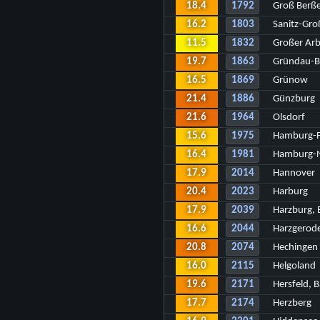
18.4
1792
Groß Berß
16.2
1803
Sanitz-Gro
11.5
1832
Großer Arb
19.7
1863
Gründau-B
16.5
1869
Grünow
21.4
1886
Günzburg
21.6
1964
Olsdorf
15.6
1975
Hamburg-F
16.4
1981
Hamburg-N
17.9
2014
Hannover
20.4
2023
Harburg
17.9
2039
Harzburg, 
16.6
2044
Harzgerod
20.8
2074
Hechingen
16.0
2115
Helgoland
19.6
2171
Hersfeld, 
17.7
2174
Herzberg