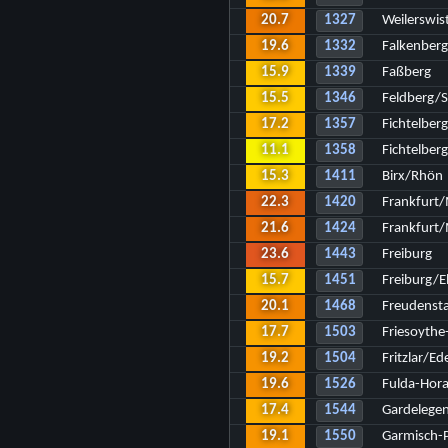
20.7
1327
Weilerswi
19.6
1332
Falkenberg
15.9
1339
Faßberg
15.5
1346
Feldberg/
17.2
1357
Fichtelber
11.1
1358
Fichtelberg
15.3
1411
Birx/Rhön
22.3
1420
Frankfurt
21.6
1424
Frankfurt
23.6
1443
Freiburg
15.7
1451
Freiburg/E
20.1
1468
Freudenst
17.7
1503
Friesoythe
19.2
1504
Fritzlar/Ed
19.6
1526
Fulda-Hor
17.4
1544
Gardelege
19.1
1550
Garmisch-P