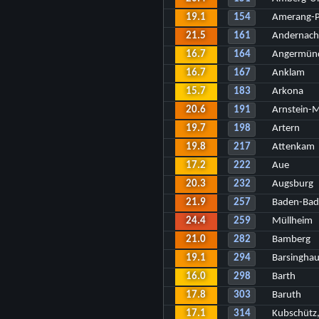
19.1
154
Amerang-P
21.5
161
Andernach
16.7
164
Angermün
16.7
167
Anklam
15.7
183
Arkona
20.6
191
Arnstein-
19.7
198
Artern
19.8
217
Attenkam
17.2
222
Aue
20.3
232
Augsburg
21.9
257
Baden-Bad
24.4
259
Müllheim
21.0
282
Bamberg
19.1
294
Barsingha
16.0
298
Barth
17.8
303
Baruth
17.1
314
Kubschütz,