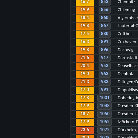
16.7
853
Chemnitz
19.9
856
Chieming
18.4
860
Algermiss
19.8
867
Lautertal-
17.5
880
Cottbus
16.3
891
Cuxhaven
19.8
896
Dachwig
21.6
917
Darmstadt
20.4
953
Deuselbac
19.0
963
Diepholz
21.3
983
Dillingen/
17.0
991
Dippoldisw
17.8
1001
Doberlug-K
17.9
1048
Dresden-Kl
18.7
1050
Dresden-H
17.9
1052
Möckern-D
23.6
1072
Dürkheim,