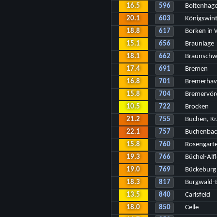
16.5
596
Boltenhag
20.1
603
Königswint
18.8
617
Borken in 
15.1
656
Braunlage
18.1
662
Braunschw
17.4
691
Bremen
16.8
701
Bremerhav
15.8
704
Bremervör
10.5
722
Brocken
21.2
755
Buchen, K
22.1
757
Buchenba
15.8
760
Rosengart
19.3
766
Büchel-Alf
19.0
769
Bückeburg
18.3
817
Burgwald-
13.5
840
Carlsfeld
18.0
850
Celle