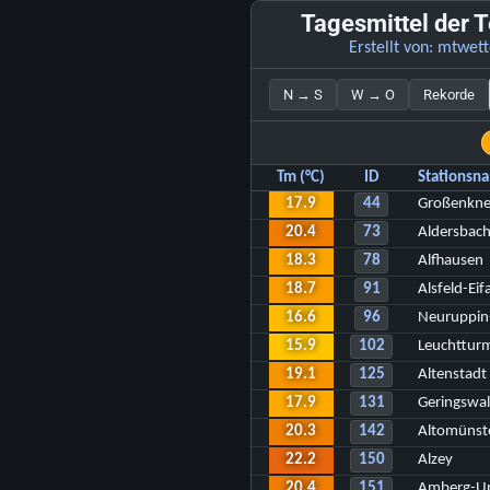
Tagesmittel der 
Erstellt von:
mtwett
N → S
W → O
Rekorde
Tm (°C)
ID
Stationsn
17.9
44
Großenkne
20.4
73
Aldersbac
18.3
78
Alfhausen
18.7
91
Alsfeld-Eif
16.6
96
Neuruppin
15.9
102
Leuchtturm
19.1
125
Altenstadt
17.9
131
Geringswal
20.3
142
Altomünst
22.2
150
Alzey
20.4
151
Amberg-Un