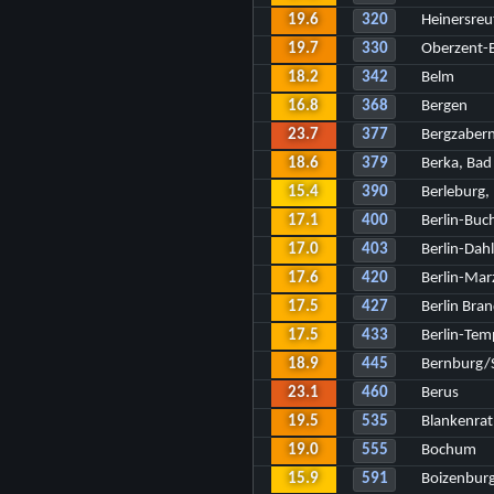
19.6
320
Heinersreu
19.7
330
Oberzent-
18.2
342
Belm
16.8
368
Bergen
23.7
377
Bergzabern
18.6
379
Berka, Bad 
15.4
390
Berleburg,
17.1
400
Berlin-Buc
17.0
403
Berlin-Dah
17.6
420
Berlin-Ma
17.5
427
Berlin Bra
17.5
433
Berlin-Tem
18.9
445
Bernburg/S
23.1
460
Berus
19.5
535
Blankenra
19.0
555
Bochum
15.9
591
Boizenbur