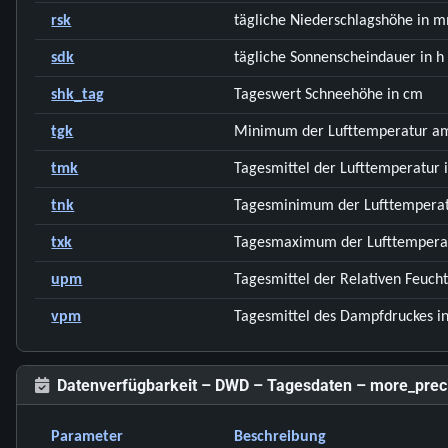
rsk
tägliche Niederschlagshöhe in 
sdk
tägliche Sonnenscheindauer in h
shk_tag
Tageswert Schneehöhe in cm
tgk
Minimum der Lufttemperatur am
tmk
Tagesmittel der Lufttemperatur 
tnk
Tagesminimum der Lufttemperatu
txk
Tagesmaximum der Lufttemperat
upm
Tagesmittel der Relativen Feucht
vpm
Tagesmittel des Dampfdruckes i
Datenverfügbarkeit – DWD – Tagesdaten – more_prec
Parameter
Beschreibung