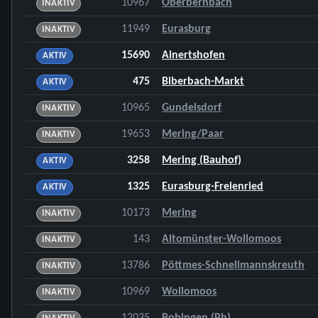
10967
Oberbernbach
INAKTIV
11949
Eurasburg
INAKTIV
15690
Ainertshofen
AKTIV
475
Biberbach-Markt
AKTIV
10965
Gundelsdorf
INAKTIV
19653
Mering/Paar
INAKTIV
3258
Mering (Bauhof)
AKTIV
1325
Eurasburg-Freienried
AKTIV
10173
Mering
INAKTIV
143
Altomünster-Wollomoos
INAKTIV
13786
Pöttmes-Schnellmannskreuth
INAKTIV
10969
Wollomoos
INAKTIV