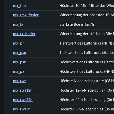
mx_fmx
Höchstes 10-Min-Mittel der Win
mx_fmx_fieder
Windrichtung der höchsten 10-M
mx_fx
Stärkste Böe in km/h
mx_fx_fieder
Windrichtung der stärksten Böe i
mx_pn
Tiefstwert des Luftdrucks (NHN) 
mx_psn
Tiefstwert des Luftdrucks (Statio
mx_psx
Höchstwert des Luftdrucks (Stati
mx_px
Höchstwert des Luftdrucks (NHN)
mx_rws
Höchste Niederschlagsrate (06 b
mx_rws12h
Höchster 12-h-Niederschlag (06 
mx_rws24h
Höchster 24-h-Niederschlag (06 
mx_rws3h
Höchster 3-h-Niederschlag (06 b