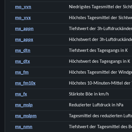
mo_vvn
Niedrigstes Tagesmittel der Sich
mo_vvx
Höchstes Tagesmittel der Sichtw
mx_appn
Tiefstwert der 3h-Luftdruckände
mx_appx
Höchstwert der 3h-Luftdruckänd
mx_dtn
Tiefstwert des Tagesgangs in K
mx_dtx
Höchstwert des Tagesgangs in K
mx_fm
Höchstes Tagesmittel der Windg
mx_fm10x
Höchstes 10-Minuten-Mittel der
mx_fx
Stärkste Böe in km/h
mx_mslp
Reduzierter Luftdruck in hPa
mx_mslpm
Tagesmittel des reduzierten Luft
mx_nmn
Tiefstwert der Tagesmittel des 