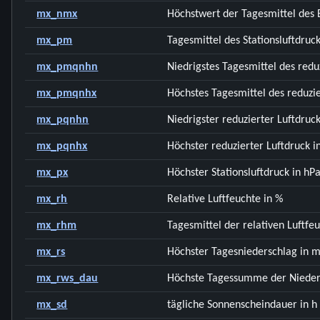
mx_nmx
Höchstwert der Tagesmittel des 
mx_pm
Tagesmittel des Stationsluftdruck
mx_pmqnhn
Niedrigstes Tagesmittel des redu
mx_pmqnhx
Höchstes Tagesmittel des reduzie
mx_pqnhn
Niedrigster reduzierter Luftdruck
mx_pqnhx
Höchster reduzierter Luftdruck i
mx_px
Höchster Stationsluftdruck in hP
mx_rh
Relative Luftfeuchte in %
mx_rhm
Tagesmittel der relativen Luftfe
mx_rs
Höchster Tagesniederschlag in 
mx_rws_dau
Höchste Tagessumme der Nieder
mx_sd
tägliche Sonnenscheindauer in h