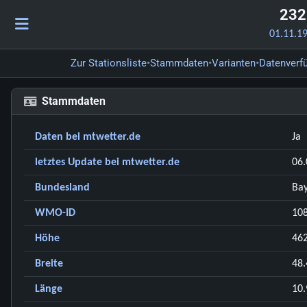
232
01.11.19
•
•
•
Zur Stationsliste
Stammdaten
Varianten
Datenverf
Stammdaten
Daten bei mtwetter.de
Ja
letztes Update bei mtwetter.de
06.
Bundesland
Ba
WMO-ID
10
Höhe
46
Breite
48
Länge
10