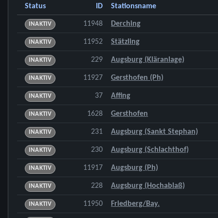
Status
ID
Stationsname
11948
Derching
INAKTIV
11952
Stätzling
INAKTIV
229
Augsburg (Kläranlage)
INAKTIV
11927
Gersthofen (Ph)
INAKTIV
37
Affing
INAKTIV
1628
Gersthofen
INAKTIV
231
Augsburg (Sankt Stephan)
INAKTIV
230
Augsburg (Schlachthof)
INAKTIV
11917
Augsburg (Ph)
INAKTIV
228
Augsburg (Hochablaß)
INAKTIV
11950
Friedberg/Bay.
INAKTIV