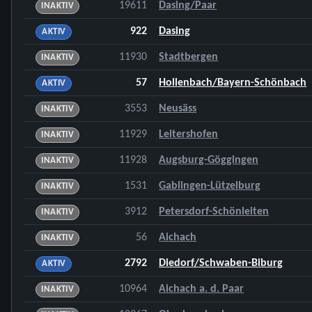
19611
Dasing/Paar
INAKTIV
922
Dasing
AKTIV
11930
Stadtbergen
INAKTIV
57
Hollenbach/Bayern-Schönbach
AKTIV
3553
Neusäss
INAKTIV
11929
Leitershofen
INAKTIV
11928
Augsburg-Göggingen
INAKTIV
1531
Gablingen-Lützelburg
INAKTIV
3912
Petersdorf-Schönleiten
INAKTIV
56
Aichach
INAKTIV
2792
Diedorf/Schwaben-Biburg
AKTIV
10964
Aichach a. d. Paar
INAKTIV