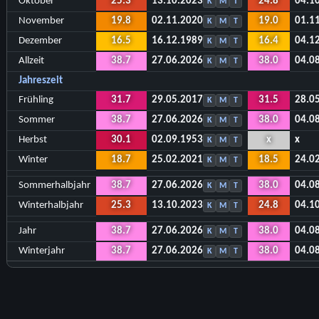
Oktober
25.3
13.10.2023
24.8
04.1
K
M
T
November
19.8
02.11.2020
19.0
01.1
K
M
T
Dezember
16.5
16.12.1989
16.4
04.1
K
M
T
Allzeit
38.7
27.06.2026
38.0
04.0
K
M
T
Jahreszeit
Frühling
31.7
29.05.2017
31.5
28.0
K
M
T
Sommer
38.7
27.06.2026
38.0
04.0
K
M
T
Herbst
30.1
02.09.1953
x
x
K
M
T
Winter
18.7
25.02.2021
18.5
24.0
K
M
T
Sommerhalbjahr
38.7
27.06.2026
38.0
04.0
K
M
T
Winterhalbjahr
25.3
13.10.2023
24.8
04.1
K
M
T
Jahr
38.7
27.06.2026
38.0
04.0
K
M
T
Winterjahr
38.7
27.06.2026
38.0
04.0
K
M
T