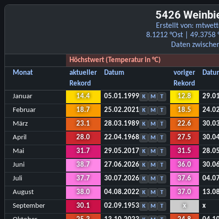
5426 Weinbie
Erstellt von:
mtwett
8.1212 °Ost | 49.3758 
Daten zwische
Höchstwert (Temperatur in °C)
Monat
aktueller
Datum
voriger
Datu
Rekord
Rekord
Januar
14.4
05.01.1999
12.8
29.0
K
M
T
Februar
18.7
25.02.2021
18.5
24.0
K
M
T
März
23.1
28.03.1989
22.6
30.0
K
M
T
April
28.0
22.04.1968
27.5
30.0
K
M
T
Mai
31.7
29.05.2017
31.5
28.0
K
M
T
Juni
38.7
27.06.2026
36.0
30.0
K
M
T
Juli
37.7
30.07.2026
37.6
04.0
K
M
T
August
38.0
04.08.2022
37.0
13.0
K
M
T
September
30.1
02.09.1953
x
x
K
M
T