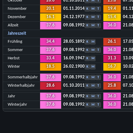
Oktober
28.6
01.10.2011
25.8
07.1
K
M
T
November
20.1
01.11.2014
19.4
01.1
K
M
T
Dezember
16.1
24.12.1977
15.4
04.1
K
M
T
Allzeit
37.6
09.08.1992
36.0
21.0
K
M
T
Jahreszeit
Frühling
34.4
28.05.1892
26.1
17.0
K
M
Sommer
37.6
09.08.1992
36.0
21.0
K
M
T
Herbst
33.4
16.09.1947
31.3
13.0
K
M
Winter
18.5
26.02.1900
16.7
10.0
K
M
Sommerhalbjahr
37.6
09.08.1992
36.0
21.0
K
M
T
Winterhalbjahr
28.6
01.10.2011
25.8
07.1
K
M
T
Jahr
37.6
09.08.1992
36.0
21.0
K
M
T
Winterjahr
37.6
09.08.1992
36.0
21.0
K
M
T