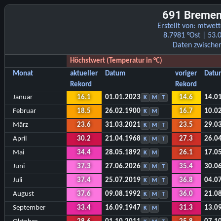
691 Bremen
Erstellt von:
mtwett
8.7981 °Ost | 53
Daten zwische
Höchstwert (Temperatur in °C)
Monat
aktueller
Datum
voriger
Datu
Rekord
Rekord
Januar
16.1
01.01.2023
14.6
14.0
K
M
T
Februar
18.5
26.02.1900
16.7
10.0
K
M
März
23.6
31.03.2021
23.5
29.0
K
M
T
April
30.2
21.04.1968
27.3
26.0
K
M
T
Mai
34.4
28.05.1892
26.1
17.0
K
M
Juni
37.3
27.06.2026
35.4
30.0
K
M
T
Juli
37.4
25.07.2019
36.8
04.0
K
M
T
August
37.6
09.08.1992
36.0
21.0
K
M
T
September
33.4
16.09.1947
31.3
13.0
K
M