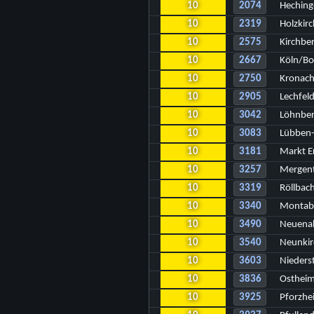
10
2074
Heching
10
2319
Holzkir
10
2575
Kirchbe
10
2667
Köln/B
10
2750
Kronac
10
2905
Lechfel
10
3042
Löhnbe
10
3083
Lübben-
10
3181
Markt E
10
3257
Mergent
10
3319
Röllbac
10
3340
Montab
10
3490
Neuenah
10
3540
Neunkir
10
3603
Nieders
10
3836
Ostheim
10
3925
Pforzhe