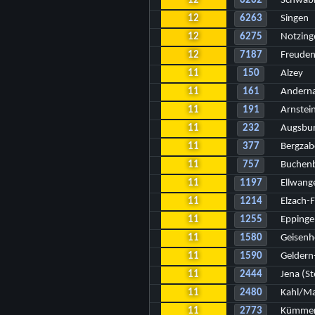
12
6262
Schwäbi
12
6263
Singen
12
6275
Notzing
12
7187
Freuden
11
150
Alzey
11
161
Andern
11
191
Arnste
11
232
Augsbu
11
377
Bergzab
11
757
Buchen
11
1197
Ellwang
11
1214
Elzach-F
11
1255
Eppinge
11
1580
Geisenh
11
1590
Geldern
11
2444
Jena (S
11
2480
Kahl/Ma
11
2773
Kümmer