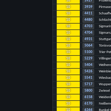
10
3927
Pfullen
10
3939
Pirmase
10
4411
Schaafh
10
4480
Schlüch
10
4703
Sigmari
10
4704
Sigmarsz
10
4931
Stuttga
10
5064
Tönisvo
10
5100
Trier-Pe
10
5229
Villing
10
5404
Weihens
10
5426
Weinbie
10
5541
Wiesba
10
5717
Wupper
10
5800
Zwiesel
10
6158
Weidenb
10
6170
Neißem
10
6344
Runkel-