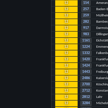
12
154
Amerang
12
257
Baden-B
12
259
Müllhe
12
282
Bamber
12
917
Darmst
12
983
Dilling
12
1161
Eichstä
12
1224
Emmend
12
1332
Falkenbe
12
1420
Frankfu
12
1424
Frankfu
12
1443
Freibur
12
2486
Kaisersl
12
2700
Köschin
12
2712
Konstan
12
2812
Lahr
12
3284
Michels