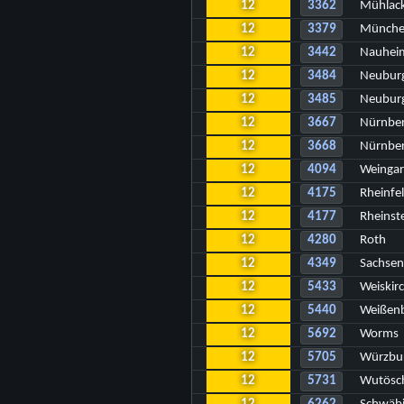
12
3362
Mühlac
12
3379
Münche
12
3442
Nauhei
12
3484
Neuburg
12
3485
Neubur
12
3667
Nürnber
12
3668
Nürnbe
12
4094
Weingar
12
4175
Rheinfe
12
4177
Rheinst
12
4280
Roth
12
4349
Sachse
12
5433
Weiskir
12
5440
Weißen
12
5692
Worms
12
5705
Würzbu
12
5731
Wutösch