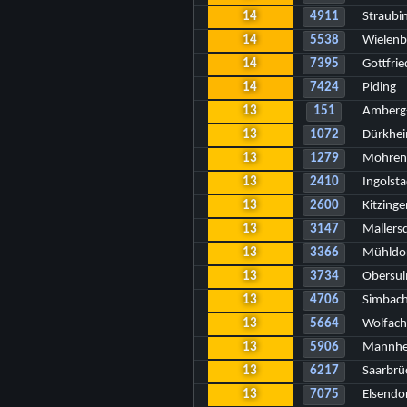
14
4911
Straubi
14
5538
Wielenb
14
7395
Gottfrie
14
7424
Piding
13
151
Amberg
13
1072
Dürkhei
13
1279
Möhrend
13
2410
Ingolst
13
2600
Kitzinge
13
3147
Mallers
13
3366
Mühldo
13
3734
Obersul
13
4706
Simbach
13
5664
Wolfach
13
5906
Mannh
13
6217
Saarbrü
13
7075
Elsendo