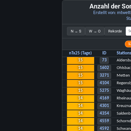
Anzahl der S
Erstellt von:
mtwett
St
N → S
W → O
Rekorde
1
nTx25 (Tage)
ID
Statio
15
73
Aldersb
15
1602
Ohlsbac
15
3271
Metten
15
4104
Regens
15
5275
Waghäus
14
4169
Rheina
14
4301
Kreuzna
14
4354
Saldenb
14
4559
Schornd
14
4592
Schwan