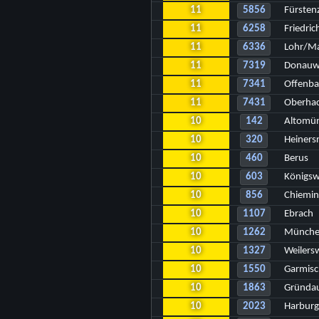
11
5856
Fürstenz
11
6258
Friedri
11
6336
Lohr/Ma
11
7319
Donauwö
11
7341
Offenba
11
7431
Oberhac
10
142
Altomün
10
320
Heiners
10
460
Berus
10
603
Königsw
10
856
Chiemin
10
1107
Ebrach
10
1262
Münche
10
1327
Weiler
10
1550
Garmisc
10
1863
Gründau
10
2023
Harburg