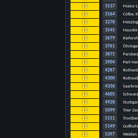
11
3137
Mainz-L
11
3164
Cölbe, 
11
3278
Metzin
11
3545
Neunkir
11
3679
Kiefers
11
3761
Öhringe
11
3875
Parsber
11
3904
Perl-Ne
11
4287
Rothenb
11
4300
Rottwei
11
4336
Saarbrü
11
4605
Schwar
11
4928
Stuttga
11
5099
Trier-Z
11
5111
Trostbe
11
5149
Gollhof
11
5397
Weiden