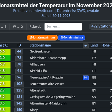
onatsmittel der Temperatur im November 20
Erstellt von:
mtwetter.de
| Datenbasis: DWD,
dwd.de
Stand:
30.11.2025
492 Station
 → S
W → O
Rekorde
1
Monatsmaximum
5
Monatsminima
m (°C)
ID
Stationsname
Land
Höhe 
6.6
44
Großenkneten
NI
3.0
73
Aldersbach-Kramersepp
BY
6.9
78
Alfhausen
NI
4.8
91
Alsfeld-Eifa
HE
4.7
96
Neuruppin-Alt Ruppin
BB
M-
7.8
102
Leuchtturm Alte Weser
NI
2.7
125
Altenstadt
BY
5.2
131
Geringswalde-Altgeringswalde
SN
3.5
142
Altomünster-Maisbrunn
BY
5.8
150
Alzey
RP