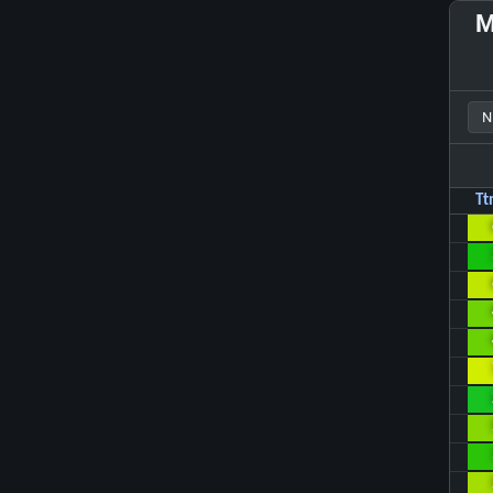
M
N
Tt