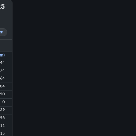
25
en
(m)
44
374
64
304
50
0
739
296
511
215