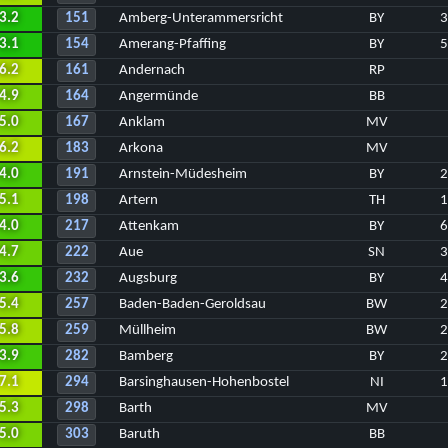
3.2
151
Amberg-Unterammersricht
BY
3.1
154
Amerang-Pfaffing
BY
6.2
161
Andernach
RP
4.9
164
Angermünde
BB
5.0
167
Anklam
MV
6.2
183
Arkona
MV
4.0
191
Arnstein-Müdesheim
BY
5.1
198
Artern
TH
4.0
217
Attenkam
BY
4.7
222
Aue
SN
3.6
232
Augsburg
BY
5.4
257
Baden-Baden-Geroldsau
BW
5.8
259
Müllheim
BW
3.9
282
Bamberg
BY
7.1
294
Barsinghausen-Hohenbostel
NI
5.3
298
Barth
MV
5.0
303
Baruth
BB