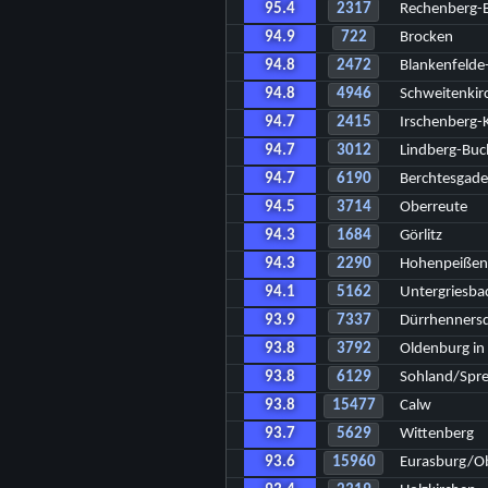
95.4
2317
Rechenberg-
94.9
722
Brocken
94.8
2472
Blankenfeld
94.8
4946
Schweitenki
94.7
2415
Irschenberg-
94.7
3012
Lindberg-Bu
94.7
6190
Berchtesgad
94.5
3714
Oberreute
94.3
1684
Görlitz
94.3
2290
Hohenpeißen
94.1
5162
Untergriesba
93.9
7337
Dürrhenners
93.8
3792
Oldenburg in 
93.8
6129
Sohland/Spr
93.8
15477
Calw
93.7
5629
Wittenberg
93.6
15960
Eurasburg/O