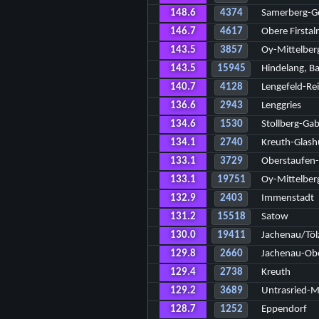
148.6
4374
Samerberg-G
146.7
4617
Obere Firstal
143.5
3857
Oy-Mittelber
143.5
15945
Hindelang, B
140.7
4128
Lengefeld-Rei
136.6
2943
Lenggries
134.6
1530
Stollberg-Gab
134.1
2740
Kreuth-Glash
133.1
3729
Oberstaufen-
133.1
19751
Oy-Mittelber
132.9
2403
Immenstadt
131.2
15518
Satow
130.0
19411
Jachenau/Töl
129.8
2660
Jachenau-Ob
129.4
2738
Kreuth
129.2
3689
Untrasried-
128.7
1252
Eppendorf