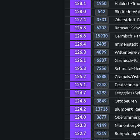
128.1
1950
Halblech-Tra
128.0
542
Bleckede-Wa
127.4
3731
Oberstdorf-B
126.8
6203
Ramsau-Schw
126.6
15930
Garmisch-Par
126.4
2405
Immenstadt-
126.3
4899
Wittenberg-S
126.1
6307
Garmisch-Par
125.8
7356
Sehmatal-Ne
125.2
6288
Gramais/Öste
125.1
7343
Deutschneud
124.7
6293
Lenggries (Sy
124.6
3849
Ottobeuren
124.2
13716
Blumberg-Ra
124.0
3677
Oberammerg
123.3
4149
Marienberg-R
122.7
4319
Ruhpolding-