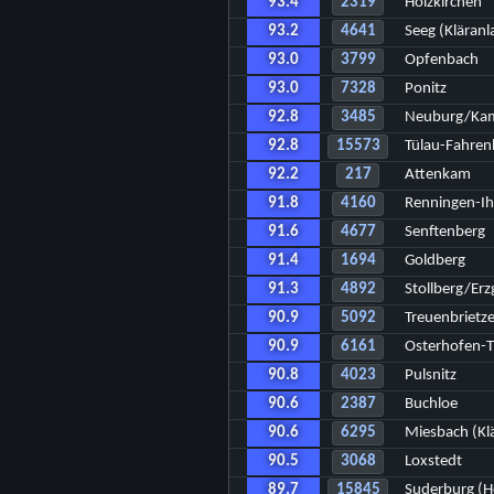
93.4
2319
Holzkirchen
93.2
4641
Seeg (Kläranl
93.0
3799
Opfenbach
93.0
7328
Ponitz
92.8
3485
Neuburg/Kam
92.8
15573
Tülau-Fahren
92.2
217
Attenkam
91.8
4160
Renningen-Ih
91.6
4677
Senftenberg
91.4
1694
Goldberg
91.3
4892
Stollberg/Erz
90.9
5092
Treuenbrietz
90.9
6161
Osterhofen-
90.8
4023
Pulsnitz
90.6
2387
Buchloe
90.6
6295
Miesbach (Kl
90.5
3068
Loxstedt
89.7
15845
Suderburg (H