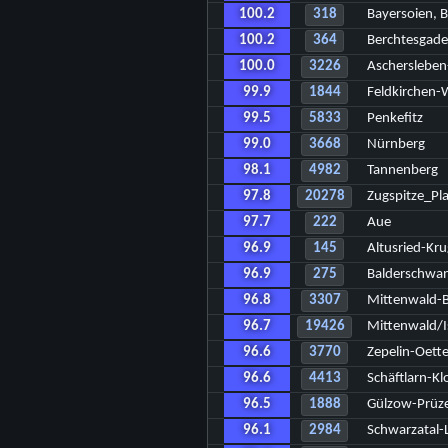
100.2
318
Bayersoien, 
100.2
364
Berchtesgad
100.0
3226
Ascherslebe
99.9
1844
Feldkirchen
99.5
5833
Penkefitz
99.0
3668
Nürnberg
98.1
4982
Tannenberg
97.8
20278
Zugspitze_Pl
97.7
222
Aue
96.9
145
Altusried-Kru
96.9
275
Balderschwa
96.8
3307
Mittenwald-
96.7
19426
Mittenwald/I
96.6
3770
Zepelin-Oette
96.6
4413
Schäftlarn-Kl
96.5
1888
Gülzow-Prüz
96.1
2984
Schwarzatal-