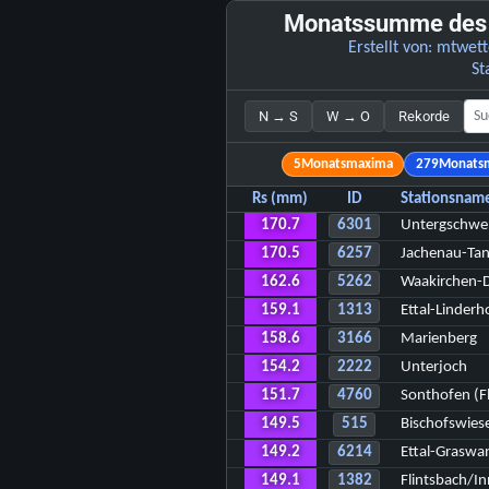
Monatssumme des N
Erstellt von:
mtwett
St
N → S
W → O
Rekorde
5
Monatsmaxima
279
Monats
Rs (mm)
ID
Stationsnam
170.7
6301
Untergschwe
170.5
6257
Jachenau-Ta
162.6
5262
Waakirchen-
159.1
1313
Ettal-Linderh
158.6
3166
Marienberg
154.2
2222
Unterjoch
151.7
4760
Sonthofen (Fl
149.5
515
Bischofswiese
149.2
6214
Ettal-Graswa
149.1
1382
Flintsbach/I