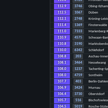
113.0
3926
Pfronten-Reh
112.9
3746
Obing-Ilzham
112.5
1067
Düben
112.1
2748
Kröning-Leis
111.4
1369
Finsterwalde
111.0
7333
Marienberg-
110.9
4575
Schwaan-Ba
110.8
3190
Marktoberdor
110.0
6342
Schlehdorf
108.8
203
Aschau-Inne
108.1
3464
Nesselwang
108.0
1237
Tacherting-Sp
108.0
4759
Sontheim
107.7
403
Berlin-Dahle
106.9
3424
Murnau
106.4
3730
Oberstdorf
105.7
516
Bischofswies
104.5
5019
Rosche-Stüt