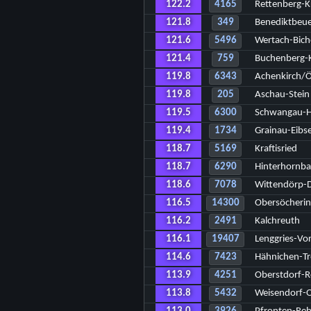
122.2
4165
Rettenberg-K
121.8
349
Benediktbeu
121.6
5496
Wertach-Bich
121.4
759
Buchenberg-K
119.8
6343
Achenkirch/Ö
119.8
205
Aschau-Stein
119.5
6300
Schwangau-H
119.4
1734
Grainau-Eibs
118.7
5169
Kraftisried
118.7
6290
Hinterhornba
118.6
7078
Wittendörp
116.5
14300
Obersöcherin
116.2
2491
Kalchreuth
116.1
19407
Lenggries-Vor
114.6
7423
Hähnichen-T
113.9
4251
Oberstdorf-
113.8
5432
Weisendorf-O