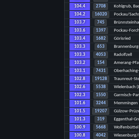
104.4
2708
Kohlgrub, Ba
104.2
16020
Pockau/Sach
103.7
745
Brünnsteinh
103.6
1397
Pockau-Forc
103.4
1682
Görisried
103.3
653
Brannenburg
103.3
4053
Radolfzell
103.2
154
Amerang-Pfaf
103.1
7431
Oberhaching-
102.8
19128
Traunreut-St
102.6
5538
Wielenbach (
102.3
1550
Garmisch-Par
101.6
3244
Memmingen
101.5
19207
Gülzow-Prüz
101.3
319
Eggenthal-Gr
100.9
5668
Wolfenbüttel
100.8
4042
Wiesenburg/