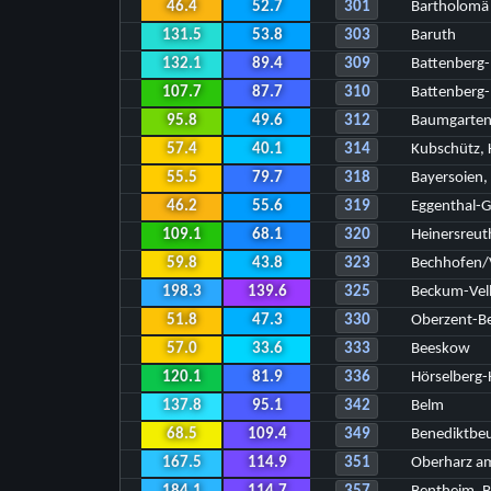
46.4
52.7
301
Bartholomä
131.5
53.8
303
Baruth
132.1
89.4
309
Battenberg
107.7
87.7
310
Battenberg-
95.8
49.6
312
Baumgarte
57.4
40.1
314
Kubschütz, 
55.5
79.7
318
Bayersoien,
46.2
55.6
319
Eggenthal-
109.1
68.1
320
Heinersreut
59.8
43.8
323
Bechhofen/
198.3
139.6
325
Beckum-Vel
51.8
47.3
330
Oberzent-B
57.0
33.6
333
Beeskow
120.1
81.9
336
Hörselberg-
137.8
95.1
342
Belm
68.5
109.4
349
Benediktbe
167.5
114.9
351
Oberharz a