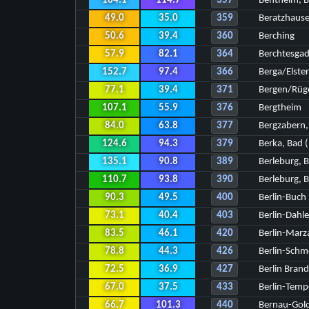
184.1
114.7
357
Bentheim, 
49.0
35.0
359
Beratzhaus
50.6
39.4
360
Berching
57.9
82.1
364
Berchtesga
152.7
97.4
366
Berga/Elste
77.1
39.4
371
Bergen/Rüg
107.1
55.9
376
Bergtheim
84.0
63.8
377
Bergzabern,
124.6
94.3
379
Berka, Bad (
135.1
90.8
389
Berleburg, 
110.7
93.8
390
Berleburg, 
90.3
49.5
400
Berlin-Buch
73.1
40.4
403
Berlin-Dahl
83.5
46.1
420
Berlin-Mar
78.8
44.3
426
Berlin-Schm
72.5
36.9
427
Berlin Bran
67.0
37.5
433
Berlin-Temp
66.7
101.3
440
Bernau-Gol