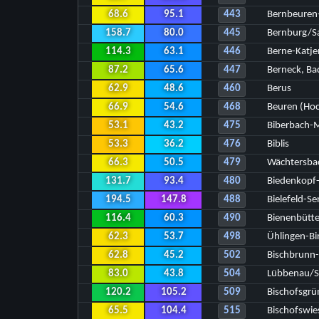
68.6
95.1
443
Bernbeuren-
158.7
80.0
445
Bernburg/Sa
114.3
63.1
446
Berne-Katje
87.2
65.6
447
Berneck, Ba
62.9
48.6
460
Berus
66.9
54.6
468
Beuren (Ho
53.1
43.2
475
Biberbach-
53.3
36.2
476
Biblis
66.3
50.5
479
Wächtersba
131.7
93.4
480
Biedenkopf
194.5
147.8
488
Bielefeld-S
116.4
60.3
490
Bienenbütte
62.3
53.7
498
Ühlingen-Bi
62.8
45.2
502
Bischbrunn
83.0
43.8
504
Lübbenau/S
120.2
105.2
509
Bischofsgrü
65.5
104.4
515
Bischofswie