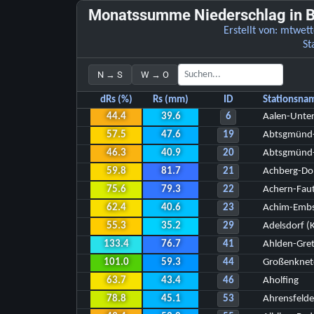
Monatssumme Niederschlag in B
Erstellt von:
mtwett
St
N → S
W → O
dRs (%)
Rs (mm)
ID
Stationsna
44.4
39.6
6
Aalen-Unte
57.5
47.6
19
Abtsgmünd
46.3
40.9
20
Abtsgmünd-
59.8
81.7
21
Achberg-Do
75.6
79.3
22
Achern-Fau
62.4
40.6
23
Achim-Emb
55.3
35.2
29
Adelsdorf (
133.4
76.7
41
Ahlden-Gre
101.0
59.3
44
Großenknet
63.7
43.4
46
Aholfing
78.8
45.1
53
Ahrensfeld