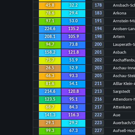
45.8
32.2
178
Ansbach-Sc
78.6
29.4
183
Arkona
97.1
53.0
191
Arnstein-M
224.6
135.2
194
Arolsen-Lan
208.1
105.9
198
Artern
94.7
73.8
200
Lauperath-
158.2
121.8
201
Asbach
75.7
51.9
202
Aschaffenb
26.5
52.9
203
Aschau-Inn
46.3
93.3
205
Aschau-Stei
81.6
54.1
211
Aßlar Klein
214.6
120.8
213
Sargstedt
123.5
95.1
216
Attendorn-N
68.7
84.3
217
Attenkam
141.3
116.3
222
Aue
29.1
29.2
223
Auerbach/O
99.3
67.3
227
Aufseß-Hoc