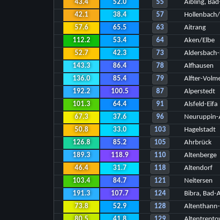
43.4
52.0
55
Aibling, Ba
42.1
38.4
57
Hollenbach
57.6
65.5
63
Aitrang
112.2
53.4
64
Aken/Elbe
52.7
42.3
73
Aldersbach
143.3
86.4
78
Alfhausen
136.0
85.4
79
Alfter-Volm
192.2
100.5
87
Alperstedt
101.3
64.4
91
Alsfeld-Eifa
67.3
37.6
96
Neuruppin-
50.8
33.0
103
Hagelstadt
126.8
85.2
105
Ahrbrück
189.3
118.9
110
Altenberge
46.4
31.7
118
Altendorf
103.4
84.7
121
Neitersen
191.3
107.7
124
Bibra, Bad-
73.8
52.9
128
Altenthann
80.5
41.8
129
Altentrept