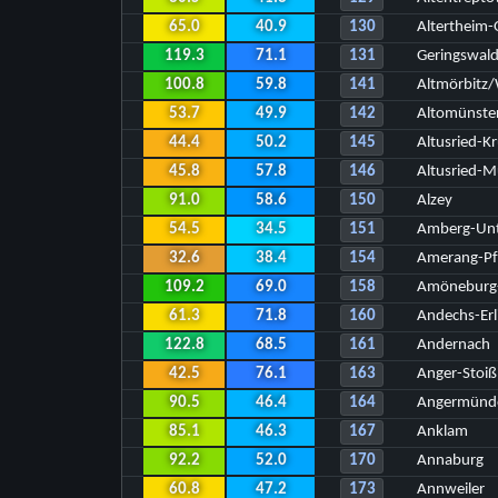
65.0
40.9
130
Altertheim-
119.3
71.1
131
Geringswald
100.8
59.8
141
Altmörbitz
53.7
49.9
142
Altomünste
44.4
50.2
145
Altusried-Kr
45.8
57.8
146
Altusried-
91.0
58.6
150
Alzey
54.5
34.5
151
Amberg-Unt
32.6
38.4
154
Amerang-Pf
109.2
69.0
158
Amöneburg
61.3
71.8
160
Andechs-Erl
122.8
68.5
161
Andernach
42.5
76.1
163
Anger-Stoiß
90.5
46.4
164
Angermünd
85.1
46.3
167
Anklam
92.2
52.0
170
Annaburg
60.8
47.2
173
Annweiler