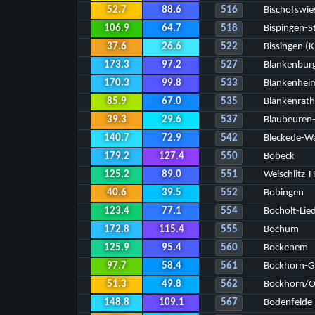
52.7
88.6
516
Bischofswie
106.9
64.7
518
Bispingen-S
37.6
26.6
522
Bissingen (K
173.3
97.2
527
Blankenbur
170.3
99.8
533
Blankenhei
85.9
67.0
535
Blankenrat
39.3
29.6
537
Blaubeure
140.7
72.9
542
Bleckede-W
179.2
127.4
550
Bobeck
125.2
89.0
551
Weischlitz-
40.6
39.5
552
Bobingen
123.4
77.1
554
Bocholt-Lie
172.8
115.4
555
Bochum
125.9
95.4
560
Bockenem
97.7
58.4
561
Bockhorn-G
51.3
49.8
562
Bockhorn/O
148.8
109.1
567
Bodenfelde