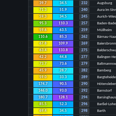
39.7
34.5
232
Augsburg
71.3
51.9
240
Aura im Sin
59.3
34.5
245
Aurich-Wie
95.3
110.3
257
Baden-Bade
59.6
63.5
259
Müllheim
110.6
85.3
262
Bärnau-Naa
67.8
109.9
269
Baiersbronn
63.4
133.8
275
Balderschw
42.2
44.8
277
Balingen-H
73.7
73.6
279
Baltmannsw
45.9
28.7
282
Bamberg
59.0
33.3
289
Bargteheide
174.7
90.5
290
Hötenslebe
146.0
93.0
292
Barnstorf
180.7
128.1
294
Barsinghau
85.5
52.3
296
Barßel-Lohe
69.4
34.5
298
Barth